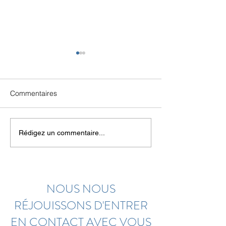
Commentaires
Visite chez EXPLORiT
La commune de
Rédigez un commentaire...
avec Romande Energie -
accueillie au Ci
Afterworks CityZen
NOUS NOUS
RÉJOUISSONS D'ENTRER
EN CONTACT AVEC VOUS